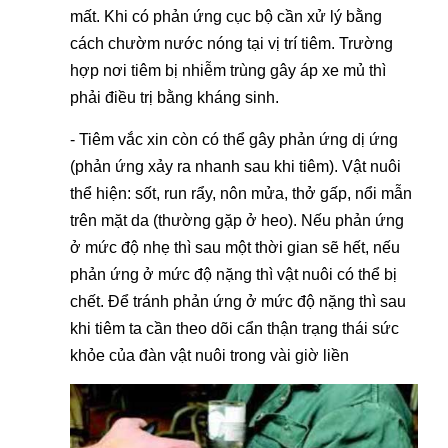
mất. Khi có phản ứng cục bộ cần xử lý bằng
cách chườm nước nóng tại vị trí tiêm. Trường
hợp nơi tiêm bị nhiễm trùng gây áp xe mủ thì
phải điều trị bằng kháng sinh.
- Tiêm vắc xin còn có thể gây phản ứng dị ứng
(phản ứng xảy ra nhanh sau khi tiêm). Vật nuôi
thể hiện: sốt, run rẩy, nôn mửa, thở gấp, nổi mẫn
trên mặt da (thường gặp ở heo). Nếu phản ứng
ở mức độ nhẹ thì sau một thời gian sẽ hết, nếu
phản ứng ở mức độ nặng thì vật nuôi có thể bị
chết. Để tránh phản ứng ở mức độ nặng thì sau
khi tiêm ta cần theo dõi cẩn thận trạng thái sức
khỏe của đàn vật nuôi trong vài giờ liền