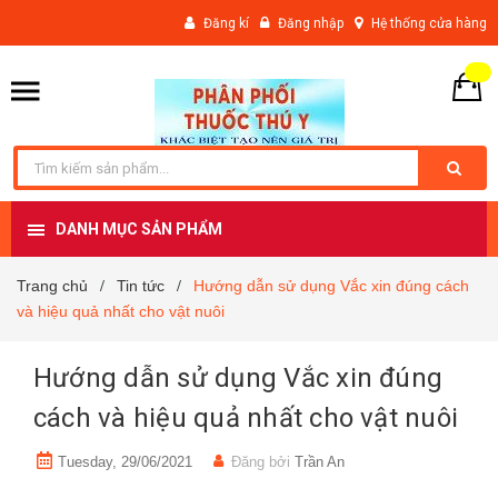
Đăng kí
Đăng nhập
Hệ thống cửa hàng
DANH MỤC SẢN PHẨM
Trang chủ
Tin tức
Hướng dẫn sử dụng Vắc xin đúng cách
/
/
và hiệu quả nhất cho vật nuôi
Hướng dẫn sử dụng Vắc xin đúng
cách và hiệu quả nhất cho vật nuôi
Tuesday, 29/06/2021
Đăng bởi
Trần An