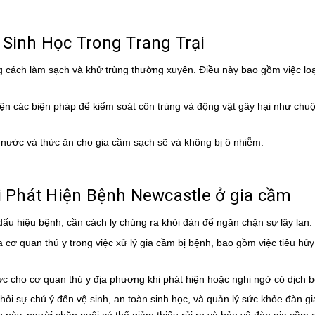
 Sinh Học Trong Trang Trại
ằng cách làm sạch và khử trùng thường xuyên. Điều này bao gồm việc loạ
iện các biện pháp để kiểm soát côn trùng và động vật gây hại như chuột
nước và thức ăn cho gia cầm sạch sẽ và không bị ô nhiễm.
hi Phát Hiện Bệnh Newcastle ở gia cầm
 dấu hiệu bệnh, cần cách ly chúng ra khỏi đàn để ngăn chặn sự lây lan.
 cơ quan thú y trong việc xử lý gia cầm bị bệnh, bao gồm việc tiêu hủy
ức cho cơ quan thú y địa phương khi phát hiện hoặc nghi ngờ có dịch 
ỏi sự chú ý đến vệ sinh, an toàn sinh học, và quản lý sức khỏe đàn g