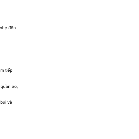
 nhẹ đến
ồm tiếp
 quần áo,
 bụi và