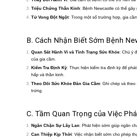
Triệu Chứng Thần Kinh
: Bệnh Newcastle có thể gây r
Tử Vong Đột Ngột
: Trong một số trường hợp, gia cầm
B. Cách Nhận Biết Sớm Bệnh Ne
Quan Sát Hành Vi và Tình Trạng Sức Khỏe
: Chú ý 
của gia cầm.
Kiểm Tra Định Kỳ
: Thực hiện kiểm tra định kỳ để phá
hấp và thần kinh.
Theo Dõi Sức Khỏe Đàn Gia Cầm
: Ghi chép và theo
trứng.
C. Tầm Quan Trọng của Việc Phá
Ngăn Chặn Sự Lây Lan
: Phát hiện sớm giúp ngăn chặ
Can Thiệp Kịp Thời
: Việc nhận biết sớm cho phép thự