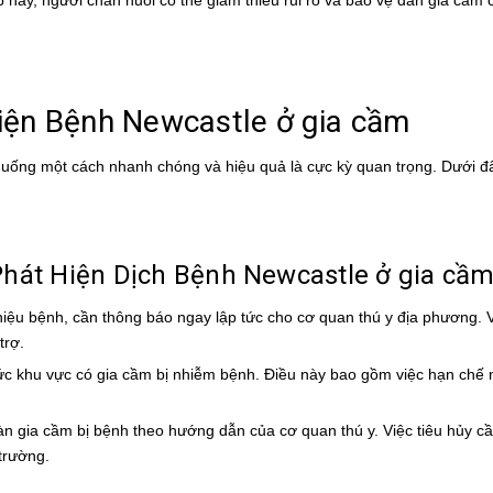
này, người chăn nuôi có thể giảm thiểu rủi ro và bảo vệ đàn gia cầm
iện Bệnh Newcastle ở gia cầm
 huống một cách nhanh chóng và hiệu quả là cực kỳ quan trọng. Dưới đâ
Phát Hiện Dịch Bệnh Newcastle ở gia cầ
 hiệu bệnh, cần thông báo ngay lập tức cho cơ quan thú y địa phương. 
trợ.
tức khu vực có gia cầm bị nhiễm bệnh. Điều này bao gồm việc hạn chế 
oàn gia cầm bị bệnh theo hướng dẫn của cơ quan thú y. Việc tiêu hủy c
trường.