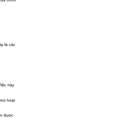
 của mình
y là các
m
Việc này
mọi hoạt
ần được