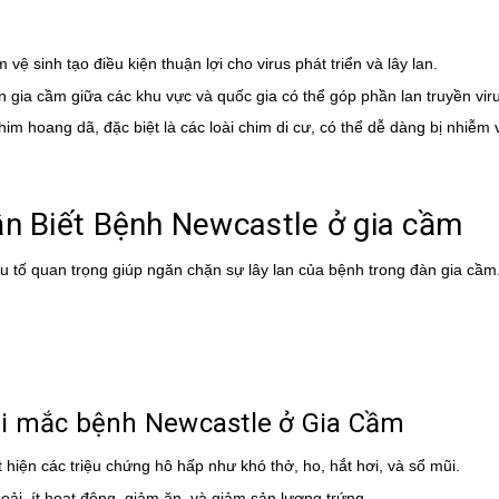
vệ sinh tạo điều kiện thuận lợi cho virus phát triển và lây lan.
n gia cầm giữa các khu vực và quốc gia có thể góp phần lan truyền vir
him hoang dã, đặc biệt là các loài chim di cư, có thể dễ dàng bị nhiễm v
ận Biết Bệnh Newcastle ở gia cầm
u tố quan trọng giúp ngăn chặn sự lây lan của bệnh trong đàn gia cầm
hi mắc bệnh Newcastle ở Gia Cầm
hiện các triệu chứng hô hấp như khó thở, ho, hắt hơi, và sổ mũi.
 oải, ít hoạt động, giảm ăn, và giảm sản lượng trứng.