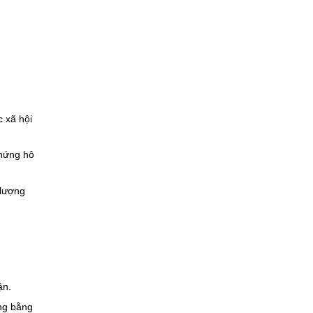
c xã hội
chứng hô
 lượng
ận.
ùng bằng