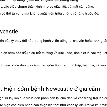
a các triệu chứng thần kinh như co giật, liệt, và mất cân bằng.
 có thể tử vong mà không xuất hiện triệu chứng rõ ràng trước đó.
wcastle
đến bất kỳ thay đổi nào trong hành vi ăn uống, di chuyển hoặc tương tá
t hiện sớm các dấu hiệu bất thường về sức khỏe, đặc biệt là các triệu 
 dõi sức khỏe đàn gia cầm, bao gồm tình trạng hô hấp, hành vi, và sản
t Hiện Sớm bệnh Newcastle ở gia cầm
n sự lây lan của virus đến phần còn lại của đàn và các trang trại lân c
c hiện các biện pháp can thiệp kịp thời như cách ly, điều trị và khử tr