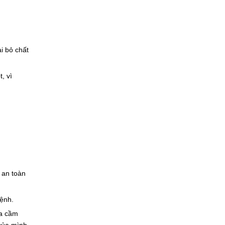
i bỏ chất
, vì
 an toàn
bệnh.
ia cầm