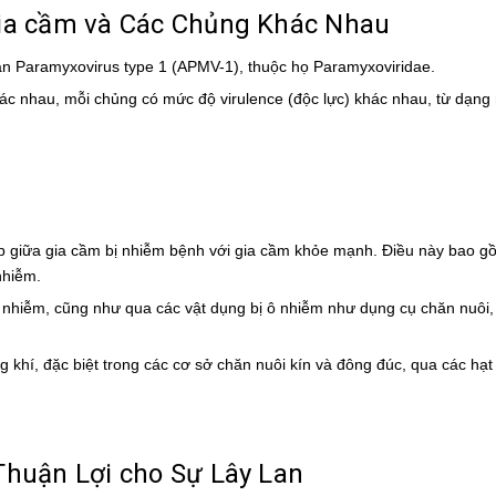
gia cầm và Các Chủng Khác Nhau
ian Paramyxovirus type 1 (APMV-1), thuộc họ Paramyxoviridae.
hác nhau, mỗi chủng có mức độ virulence (độc lực) khác nhau, từ dạng
 tiếp giữa gia cầm bị nhiễm bệnh với gia cầm khỏe mạnh. Điều này bao g
nhiễm.
ị nhiễm, cũng như qua các vật dụng bị ô nhiễm như dụng cụ chăn nuôi,
ng khí, đặc biệt trong các cơ sở chăn nuôi kín và đông đúc, qua các hạt
Thuận Lợi cho Sự Lây Lan