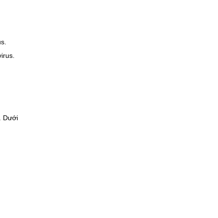
us.
irus.
. Dưới