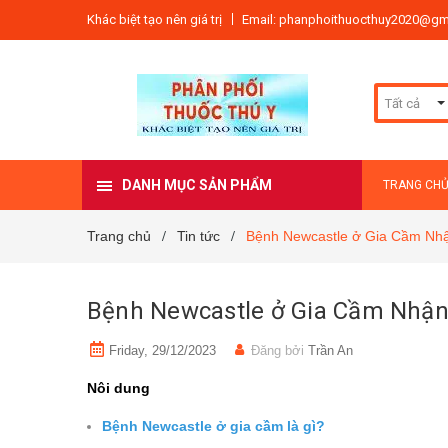
Khác biệt tạo nên giá trị
Email: phanphoithuocthuy2020@gm
Tất cả
DANH MỤC SẢN PHẨM
TRANG CH
Trang chủ
Tin tức
Bệnh Newcastle ở Gia Cầm Nhậ
/
/
Bệnh Newcastle ở Gia Cầm Nhận
Friday, 29/12/2023
Đăng bởi
Trần An
Nôi dung
Bệnh Newcastle ở gia cầm là gì?