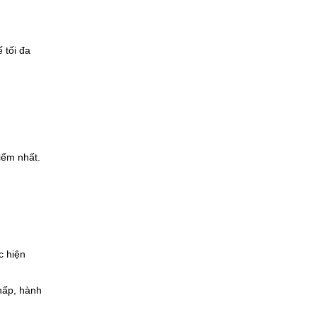
 tối đa
iểm nhất.
c hiện
hấp, hành