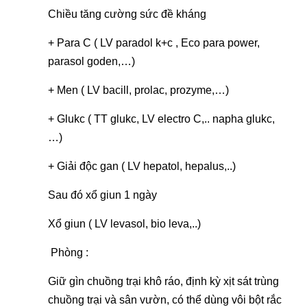
Chiều tăng cường sức đề kháng
+ Para C (
LV paradol k+c
,
Eco para power
,
parasol goden
,…)
+ Men (
LV bacill
,
prolac
,
prozyme
,…)
+ Glukc (
TT glukc
,
LV electro C
,..
napha glukc
,
…)
+ Giải độc gan (
LV hepatol
,
hepalus
,..)
Sau đó xổ giun 1 ngày
Xổ giun (
LV levasol
,
bio leva
,..)
Phòng :
Giữ gìn chuồng trại khô ráo, định kỳ xịt sát trùng
chuồng trại và sân vườn, có thể dùng vôi bột rắc