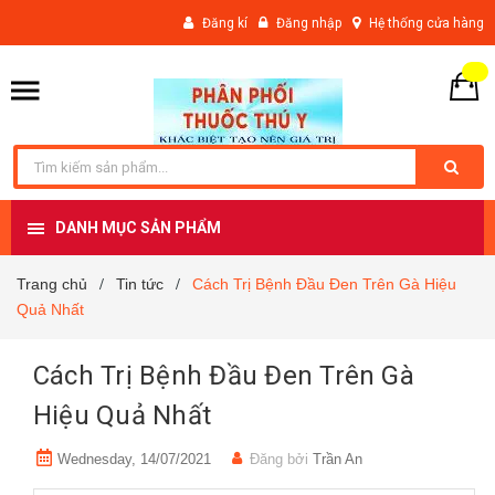
Đăng kí
Đăng nhập
Hệ thống cửa hàng
DANH MỤC SẢN PHẨM
Trang chủ
Tin tức
Cách Trị Bệnh Đầu Đen Trên Gà Hiệu
/
/
Quả Nhất
Cách Trị Bệnh Đầu Đen Trên Gà
Hiệu Quả Nhất
Wednesday, 14/07/2021
Đăng bởi
Trần An