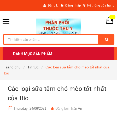
Đăng kí
Đăng nhập
Hệ thống cửa hàng
DANH MỤC SẢN PHẨM
Trang chủ
Tin tức
Các loại sữa tắm chó mèo tốt nhất của
/
/
Bio
Các loại sữa tắm chó mèo tốt nhất
của Bio
Thursday, 24/06/2021
Đăng bởi
Trần An