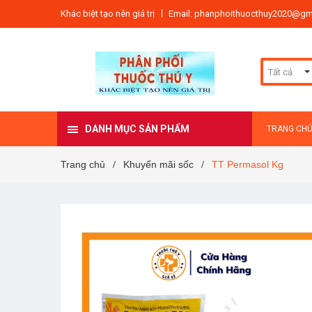
Khác biệt tạo nên giá trị
Email: phanphoithuocthuy2020@gm
Tất cả
DANH MỤC SẢN PHẨM
TRANG CH
Trang chủ
Khuyến mãi sốc
TT Permasol Kg
/
/