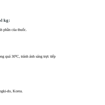
l kg:
h phần của thuốc.
ông quá 30
C, tránh ánh sáng trực tiếp
0
ngki-do, Korea.