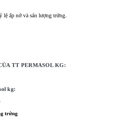
ỷ lệ ấp nở và sản lượng trứng.
CỦA TT PERMASOL KG:
ol kg:
)
ng trứng