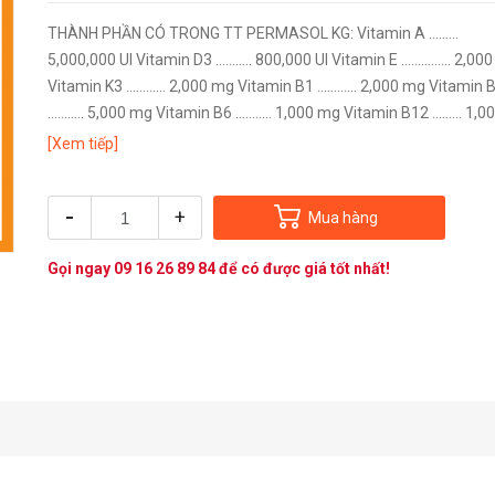
THÀNH PHẦN CÓ TRONG TT PERMASOL KG: Vitamin A ……...
5,000,000 UI Vitamin D3 ...…..... 800,000 UI Vitamin E ………...... 2,000
Vitamin K3 ……...... 2,000 mg Vitamin B1 ……...... 2,000 mg Vitamin 
……….. 5,000 mg Vitamin B6 ……….. 1,000 mg Vitamin B12 …...... 1,0
mcg Niacin Amide .......... 6,000 mg Axit...
[Xem tiếp]
-
+
Mua hàng
Gọi ngay
09 16 26 89 84
để có được giá tốt nhất!