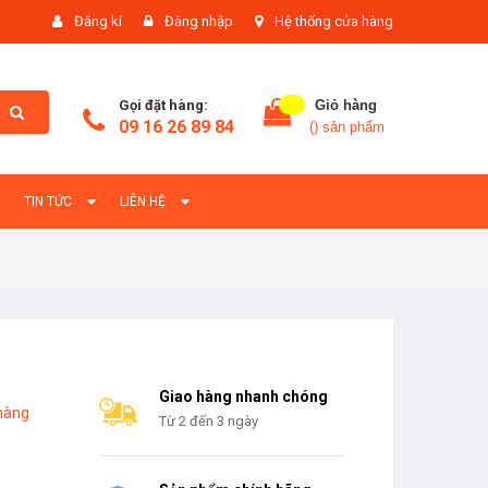
Đăng kí
Đăng nhập
Hệ thống cửa hàng
Gọi đặt hàng:
Giỏ hàng
09 16 26 89 84
(
) sản phẩm
TIN TỨC
LIÊN HỆ
Giao hàng nhanh chóng
hàng
Từ 2 đến 3 ngày