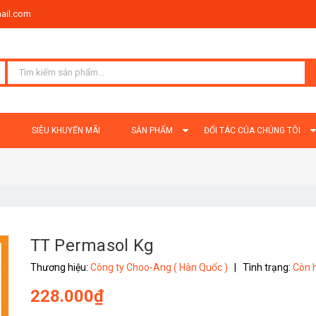
ail.com
Ủ
SIÊU KHUYẾN MÃI
SẢN PHẨM
ĐỐI TÁC CỦA CHÚNG TÔI
TT Permasol Kg
Thương hiệu:
Công ty Choo-Ang ( Hàn Quốc )
|
Tình trạng:
Còn 
228.000₫