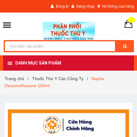
Đăng kí
Đăng nhập
Hệ thống cửa hàng
DANH MỤC SẢN PHẨM
Trang chủ
Thuốc Thú Y Các Công Ty
Napha
/
/
Dexamethasone 100ml