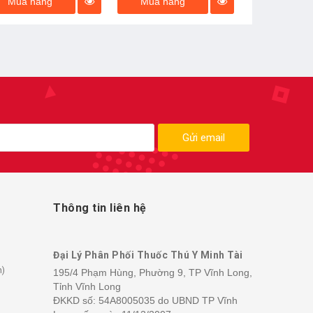
Mua hàng
Mua hàng
Gửi email
Thông tin liên hệ
Đại Lý Phân Phối Thuốc Thú Y Minh Tài
h)
195/4 Phạm Hùng, Phường 9, TP Vĩnh Long,
Tỉnh Vĩnh Long
ĐKKD số: 54A8005035 do UBND TP Vĩnh