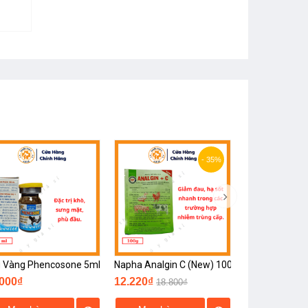
- 35%
 Vàng Phencosone 5ml
Napha Analgin C (New) 100g
.000₫
12.220₫
18.800₫