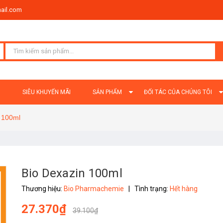
ail.com
Ủ
SIÊU KHUYẾN MÃI
SẢN PHẨM
ĐỐI TÁC CỦA CHÚNG TÔI
 100ml
Bio Dexazin 100ml
Thương hiệu:
Bio Pharmachemie
|
Tình trạng:
Hết hàng
27.370₫
39.100₫