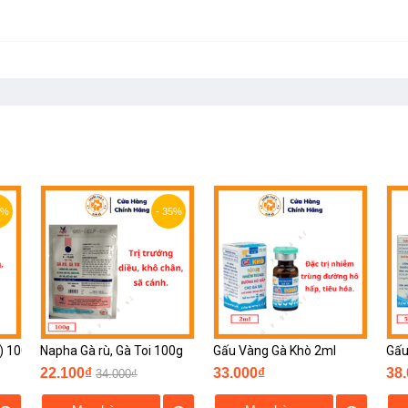
5%
- 35%
) 100g
Napha Gà rù, Gà Toi 100g
Gấu Vàng Gà Khò 2ml
Gấu
22.100₫
33.000₫
38
34.000₫