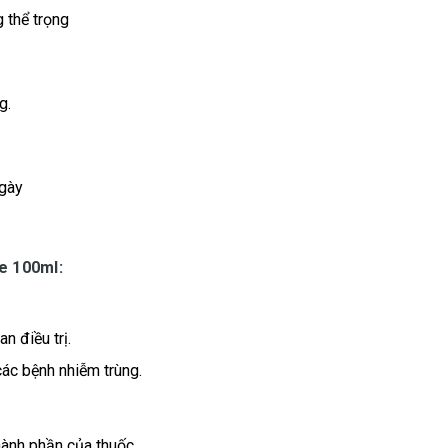
g thể trọng
g.
ngày
e 100ml:
n điều trị.
các bệnh nhiễm trùng.
ành phần của thuốc.