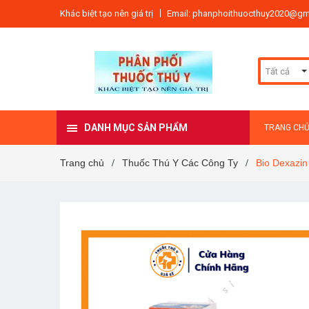
Khác biệt tạo nên giá trị
Email: phanphoithuocthuy2020@gm
Tất cả
DANH MỤC SẢN PHẨM
TRANG CH
Trang chủ
Thuốc Thú Y Các Công Ty
Bio Dexazin
/
/