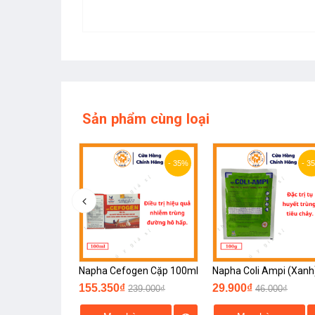
Sản phẩm cùng loại
- 25%
- 35%
- 3
ylosin 100ml
Napha Cefogen Cặp 100ml
Napha Coli Ampi (Xanh
155.350₫
29.900₫
78.000₫
239.000₫
46.000₫