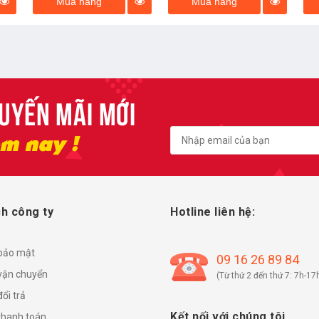
Mua hàng
Mua hàng
h công ty
Hotline liên hệ:
 bảo mật
09 16 26 89 84
vận chuyển
(Từ thứ 2 đến thứ 7: 7h-17
ổi trả
Kết nối với chúng tôi
thanh toán