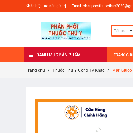
Khác biệt tạo nên giá trị
Email: phanphoithuocthuy2020@gm
Tất cả
DANH MỤC SẢN PHẨM
TRANG CH
Trang chủ
Thuốc Thú Y Công Ty Khác
Mar Gluco
/
/