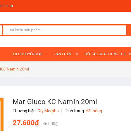
ail.com
Ủ
SIÊU KHUYẾN MÃI
SẢN PHẨM
ĐỐI TÁC CỦA CHÚNG TÔI
 KC Namin 20ml
Mar Gluco KC Namin 20ml
Thương hiệu:
Cty Marpha
|
Tình trạng:
Hết hàng
27.600₫
46.000₫