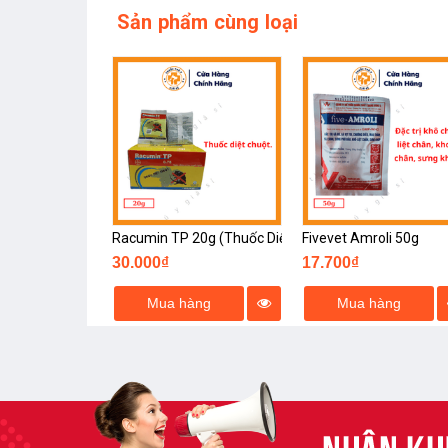
Sản phẩm cùng loại
Racumin TP 20g (Thuốc Diệt Chuột)
Fivevet Amroli 50g
30.000₫
17.700₫
Mua hàng
Mua hàng