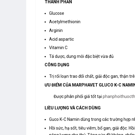
THÀNH PHẦN
Glucose
Acetylmethionin
Arginin
Acid aspartic
Vitamin C
Tá dược, dung môi đặc biệt vừa đủ
CÔNG DỤNG
Trị rối loạn trao đổi chất, giải độc gan, thận tr
ƯU ĐIỂM CỦA MARPHAVET GLUCO K-C NAMIN
Được phân phối giá tốt tại
phanphoithuoct
LIỀU LƯỢNG VÀ CÁCH DÙNG
Guco K-C Namin dùng trong các trường hợp n
Hồi sức, hạ sốt, tiêu viêm, bổ gan, giải độc. H
năng lượng cho thú. Tăng sức đề kháng, chống 