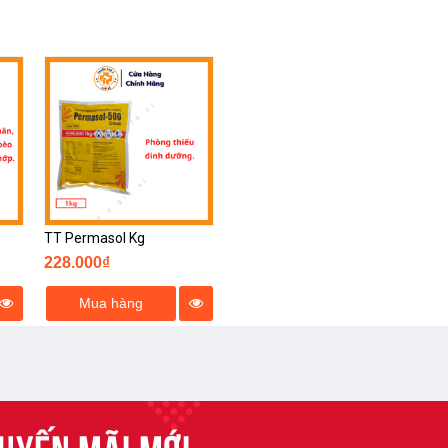
TT Permasol Kg
228.000₫
Mua hàng