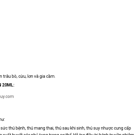
ên trâu bò, cừu, lơn và gia cầm.
 20ML:
huy.com
hư:
ồi sức thú bệnh, thú mang thai, thú sau khi sinh, thú suy nhược cung cấp
xuất huyết các phủ tạng trong cơ thể. Hỗ trợ điều trị bệnh truyền nhiễm