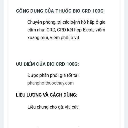
CÔNG DỤNG CỦA THUỐC BIO CRD 100G:
Chuyên phòng, trị các bệnh hô hấp ở gia
cầm như: CRD, CRD kết hợp E.coli, viêm
xoang mũi, viêm phổi ở vịt.
ƯU ĐIỂM CỦA BIO CRD 100G:
Được phân phối giá tốt tại
phanphoithuocthuy.com
LIỀU LƯỢNG VÀ CÁCH DÙNG:
Liều chung cho gà, vịt, cút: