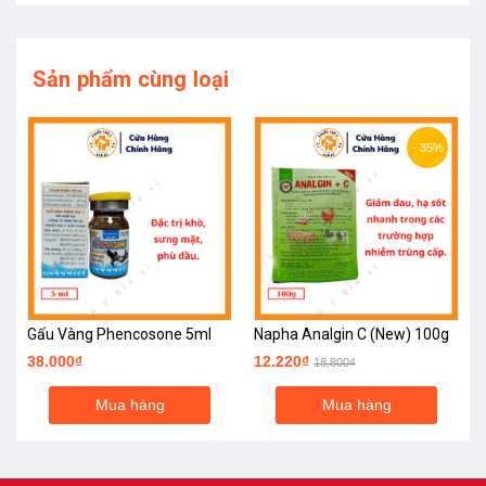
Sản phẩm cùng loại
- 35%
Gấu Vàng Phencosone 5ml
Napha Analgin C (New) 100g
38.000₫
12.220₫
18.800₫
Mua hàng
Mua hàng