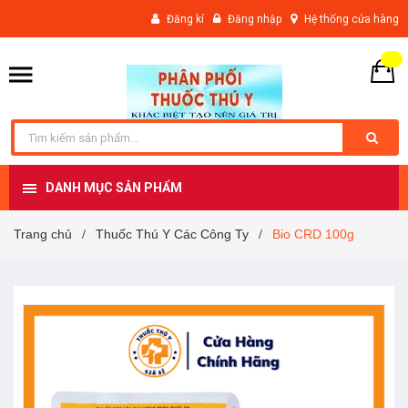
Đăng kí
Đăng nhập
Hệ thống cửa hàng
DANH MỤC SẢN PHẨM
Trang chủ
Thuốc Thú Y Các Công Ty
Bio CRD 100g
/
/