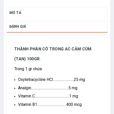
MÔ TẢ
ĐÁNH GIÁ
THÀNH PHẦN CÓ TRONG AC CẢM CÚM
(TAN) 100GR:
Trong 1 gr chứa
Oxytetracycline HCI...........................25 mg
Analgin.................................................5 mg
Vitamin C.............................................1 mg
Vitamin B1......................................400 mcg