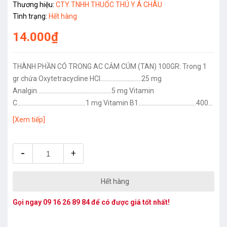
Thương hiệu:
CTY TNHH THUỐC THÚ Y Á CHÂU
Tình trạng:
Hết hàng
14.000₫
THÀNH PHẦN CÓ TRONG AC CẢM CÚM (TAN) 100GR: Trong 1
gr chứa Oxytetracycline HCI...........................25 mg
Analgin.................................................5 mg Vitamin
C.............................................1 mg Vitamin B1......................................400
mcg CÔNG DỤNG CỦA THUỐC AC CẢM CÚM (TAN) 100GR: Điều
[Xem tiếp]
trị tiêu chảy, nhiễm trùng đường máu. Trị ho, số mũi. Phòng
bệnh trong những...
-
+
Hết hàng
Gọi ngay
09 16 26 89 84
để có được giá tốt nhất!