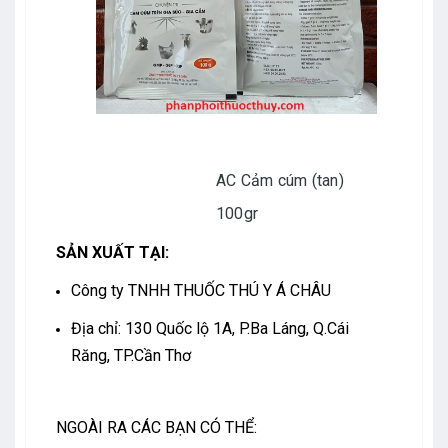
AC Cảm cúm (tan)
100gr
SẢN XUẤT TẠI:
Công ty TNHH THUỐC THÚ Y Á CHÂU
Địa chỉ: 130 Quốc lộ 1A, P.Ba Láng, Q.Cái
Răng, TP.Cần Thơ
NGOÀI RA CÁC BẠN CÓ THỂ: