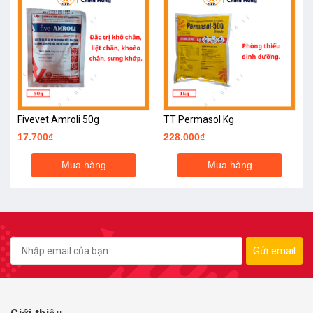
 Chuột)
Fivevet Amroli 50g
TT Permasol Kg
17.700₫
228.000₫
Mua hàng
Mua hàng
Gửi email