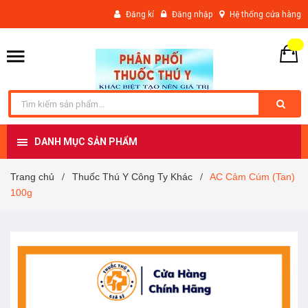
Đăng kí
Đăng nhập
Hệ thống cửa hàng
DANH MỤC SẢN PHẨM
Trang chủ
Thuốc Thú Y Công Ty Khác
AC Cảm Cúm (Tan)
/
/
100g