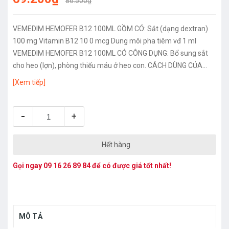
86.500₫
VEMEDIM HEMOFER B12 100ML GỒM CÓ: Sắt (dạng dextran)
100 mg Vitamin B12 10 0 mcg Dung môi pha tiêm vđ 1 ml
VEMEDIM HEMOFER B12 100ML CÓ CÔNG DỤNG: Bổ sung sắt
cho heo (lợn), phòng thiếu máu ở heo con. CÁCH DÙNG CỦA
VEMEDIM HEMOFER...
[Xem tiếp]
-
+
Hết hàng
Gọi ngay
09 16 26 89 84
để có được giá tốt nhất!
MÔ TẢ