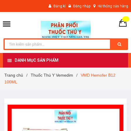
Đăng kí
Đăng nhập
Hệ thống cửa hàng
DANH MỤC SẢN PHẨM
Trang chủ
Thuốc Thú Y Vemedim
VMD Hemofer B12
/
/
100ML