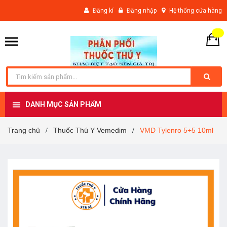
Đăng kí
Đăng nhập
Hệ thống cửa hàng
DANH MỤC SẢN PHẨM
Trang chủ
Thuốc Thú Y Vemedim
VMD Tylenro 5+5 10ml
/
/