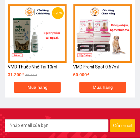
- 20%
VMD Thuốc Nhỏ Tai 10ml
VMD Fronil Spot 0.67ml
31.200₫
60.000₫
39.000₫
Mua hàng
Mua hàng
Gửi email