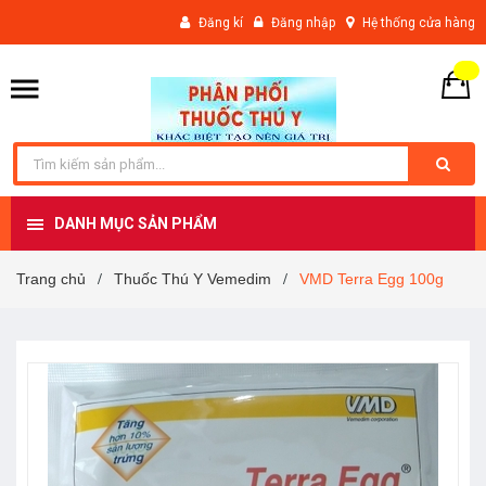
Đăng kí
Đăng nhập
Hệ thống cửa hàng
DANH MỤC SẢN PHẨM
Trang chủ
Thuốc Thú Y Vemedim
VMD Terra Egg 100g
/
/