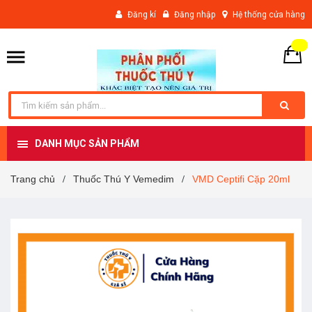
Đăng kí
Đăng nhập
Hệ thống cửa hàng
DANH MỤC SẢN PHẨM
Trang chủ
Thuốc Thú Y Vemedim
VMD Ceptifi Cặp 20ml
/
/