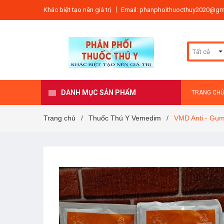
Khác biệt tạo nên giá trị
Email: phanphoithuocthuy2020@gm
Tất cả
DANH MỤC SẢN PHẨM
TRANG CH
Trang chủ
Thuốc Thú Y Vemedim
VMD Anti - Gu
/
/