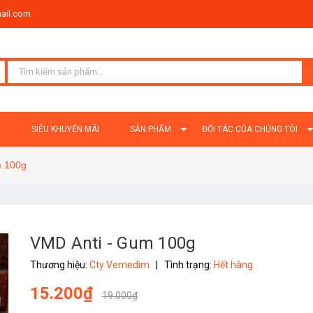
ail.com
Ủ
SIÊU KHUYẾN MÃI
SẢN PHẨM
ĐỐI TÁC CỦA CHÚNG TÔI
m 100g
VMD Anti - Gum 100g
Thương hiệu:
Cty Vemedim
|
Tình trạng:
Hết hàng
15.200₫
19.000₫