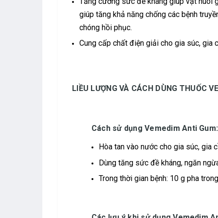
Tăng cường sức đề kháng giúp vật nuôi g
giúp tăng khả năng chống các bệnh truyề
chóng hồi phục.
Cung cấp chất điện giải cho gia súc, gia
LIỀU LƯỢNG VÀ CÁCH DÙNG THUỐC VE
Cách sử dụng Vemedim Anti Gum
Hòa tan vào nước cho gia súc, gia c
Dùng tăng sức đề kháng, ngăn ngừa 
Trong thời gian bệnh: 10 g pha trong
Các lưu ý khi sử dụng Vemedim A