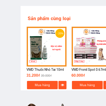
Sản phẩm cùng loại
- 20%
VMD Thuốc Nhỏ Tai 10ml
VMD Fronil Spot 0.67ml
31.200₫
60.000₫
39.000₫
Mua hàng
Mua hàng