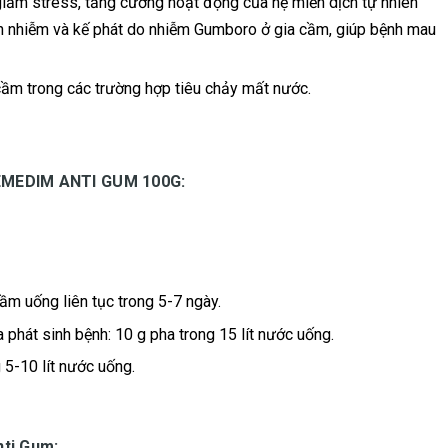
iảm stress, tăng cường hoạt động của hệ miễn dịch tự nhiên
n nhiễm và kế phát do nhiễm Gumboro ở gia cầm, giúp bệnh mau
 cầm trong các trường hợp tiêu chảy mất nước.
MEDIM ANTI GUM 100G:
:
ầm uống liên tục trong 5-7 ngày.
phát sinh bệnh: 10 g pha trong 15 lít nước uống.
 5-10 lít nước uống.
nti Gum: