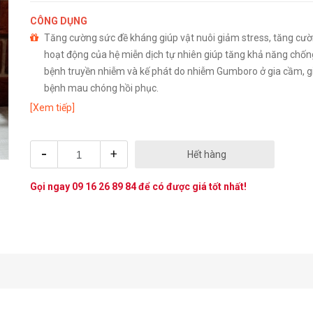
CÔNG DỤNG
Tăng cường sức đề kháng giúp vật nuôi giảm stress, tăng cư
hoạt động của hệ miễn dịch tự nhiên giúp tăng khả năng chốn
bệnh truyền nhiễm và kế phát do nhiễm Gumboro ở gia cầm, g
bệnh mau chóng hồi phục.
Cung cấp chất điện giải cho gia súc, gia cầm trong các trường
[Xem tiếp]
tiêu chảy mất nước.
-
+
Hết hàng
Gọi ngay
09 16 26 89 84
để có được giá tốt nhất!