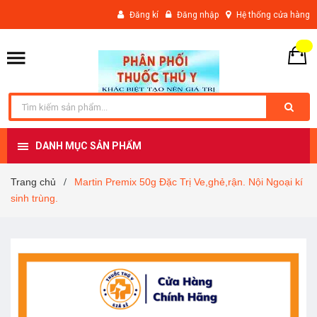
Đăng kí
Đăng nhập
Hệ thống cửa hàng
DANH MỤC SẢN PHẨM
Trang chủ
Martin Premix 50g Đặc Trị Ve,ghẻ,rận. Nội Ngoại kí
/
sinh trùng.