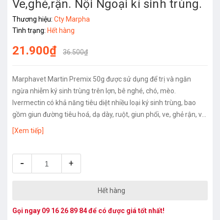
Ve,ghẻ,rận. Nội Ngoại kí sinh trùng.
Thương hiệu:
Cty Marpha
Tình trạng:
Hết hàng
21.900₫
36.500₫
Marphavet Martin Premix 50g được sử dụng để trị và ngăn
ngừa nhiễm ký sinh trùng trên lợn, bê nghé, chó, mèo.
Ivermectin có khả năng tiêu diệt nhiều loại ký sinh trùng, bao
gồm giun đường tiêu hoá, dạ dày, ruột, giun phổi, ve, ghẻ rận, và
nhiều loại ký sinh trùng khác.
[Xem tiếp]
-
+
Hết hàng
Gọi ngay
09 16 26 89 84
để có được giá tốt nhất!