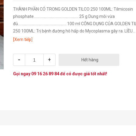
THÀNH PHẦN CÓ TRONG GOLDEN TILCO 250 100ML: Tilmicosin
phosphate…………………………………………. 25 g Dung môi vừa
đủ…………………………………………….. 100 ml CÔNG DỤNG CỦA GOLDEN TI
250 100ML: Trị bệnh đường hô hấp do Mycoplasma gây ra. LIỀU
LƯỢNG VÀ CÁCH DÙNG GOLDEN TILCO 250 100ML: Pha với nước
[Xem tiếp]
hoặc...
-
+
Hết hàng
Gọi ngay
09 16 26 89 84
để có được giá tốt nhất!