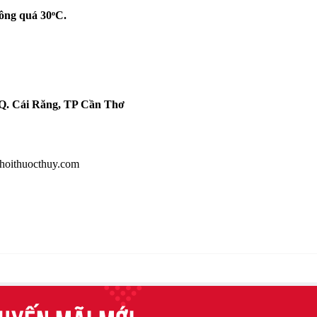
hông quá 30
C.
o
, Q. Cái Răng, TP Cần Thơ
phoithuocthuy.com