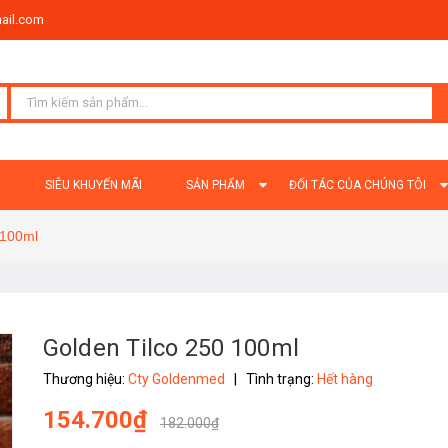
ail.com
Ủ
SIÊU KHUYẾN MÃI
SẢN PHẨM
ĐỐI TÁC CỦA CHÚNG TÔI
 100ml
Golden Tilco 250 100ml
Thương hiệu:
Cty Goldenmed
|
Tình trạng:
Hết hàng
154.700₫
182.000₫