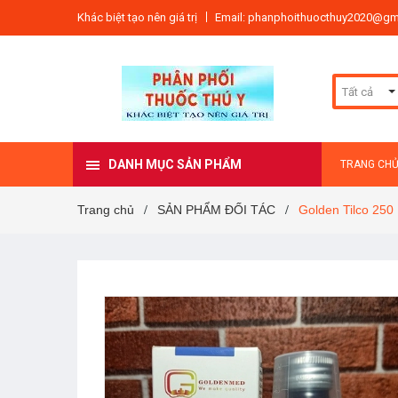
Khác biệt tạo nên giá trị
Email: phanphoithuocthuy2020@gm
Tất cả
DANH MỤC SẢN PHẨM
TRANG CH
Trang chủ
SẢN PHẨM ĐỐI TÁC
Golden Tilco 250
/
/