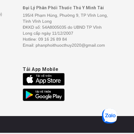
Đại Lý Phân Phối Thuốc Thú Y Minh Tài
h)
195/4 Phạm Hùng, Phường 9, TP Vĩnh Long,
Tỉnh Vĩnh Long
ĐKKD số: 54A8005035 do UBND TP Vĩnh
Long cấp ngày 11/12/2007
Hotline:
09 16 26 89 84
Email: phanphoithuocthuy2020@gmail.com
Tải App Mobile