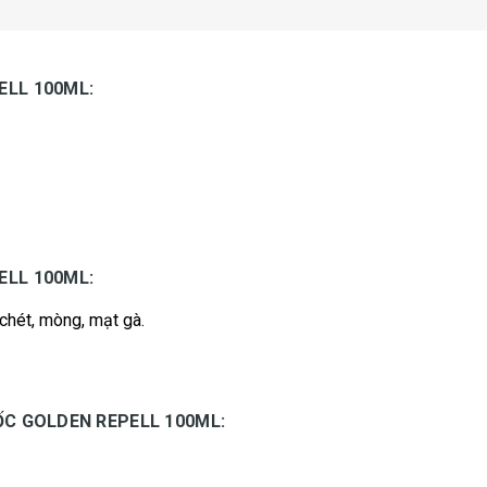
LL 100ML:
LL 100ML:
ọ chét, mòng, mạt gà.
ỐC GOLDEN REPELL 100ML: