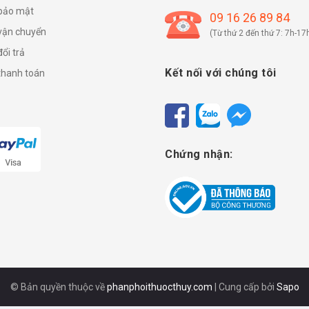
 bảo mật
09 16 26 89 84
vận chuyển
(Từ thứ 2 đến thứ 7: 7h-17
ổi trả
Kết nối với chúng tôi
thanh toán
Chứng nhận:
© Bản quyền thuộc về
phanphoithuocthuy.com
|
Cung cấp bởi
Sapo