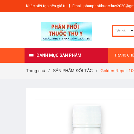
Khác biệt tạo nên giá trị
Email: phanphoithuocthuy2020@gm
Tất cả
DANH MỤC SẢN PHẨM
TRANG CH
Trang chủ
SẢN PHẨM ĐỐI TÁC
Golden Repell 10
/
/