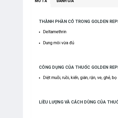
MÔ TẢ
ĐÁNH GIÁ
THÀNH PHẦN CÓ TRONG GOLDEN REPE
Deltamethrin
Dung môi vừa đủ
CÔNG DỤNG CỦA THUỐC GOLDEN REPE
Diệt muỗi, ruồi, kiến, gián, rận, ve, ghẻ, b
LIỀU LƯỢNG VÀ CÁCH DÙNG CỦA THU