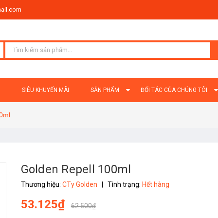
ail.com
Ủ
SIÊU KHUYẾN MÃI
SẢN PHẨM
ĐỐI TÁC CỦA CHÚNG TÔI
0ml
Golden Repell 100ml
Thương hiệu:
CTy Golden
|
Tình trạng:
Hết hàng
53.125₫
62.500₫