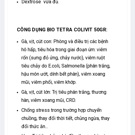
Dextrose vừa đủ.
CÔNG DỤNG BIO TETRA COLIVIT 50GR:
Gà, vịt, cút con: Phòng và điều trị các bệnh
hô hấp, tiêu hóa trong giai đoạn úm: viêm
rốn (sưng đỏ ửng, chảy nước), viêm ruột
tiêu chảy do E.coli, Salmonella (phân trắng,
hậu môn ướt, dính bết phân), viêm xoang
mũi, viêm phổi, viêm khớp.
Gà, vịt, cút lớn: Trị tiêu phân trắng, thương
hàn, viêm xoang mũi, CRD.
Chống stress trong trường hợp chuyển
chuồng, thay đổi thời tiết, chủng ngừa, thay
đổi thức ăn...