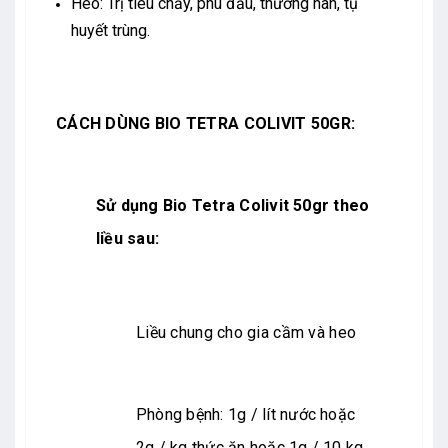
Heo: Trị tiêu chảy, phù đầu, thương hàn, tụ
huyết trùng.
CÁCH DÙNG BIO TETRA COLIVIT 50GR:
Sử dụng Bio Tetra Colivit 50gr theo
liều sau:
Liều chung cho gia cầm và heo
Phòng bệnh: 1g / lít nước hoặc
2g / kg thức ăn hoặc 1g / 10 kg