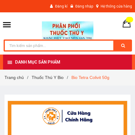
Đăng kí
Đăng nhập
Hệ thống cửa hàng
DANH MỤC SẢN PHẨM
Trang chủ
Thuốc Thú Y Bio
Bio Tetra Colivit 50g
/
/