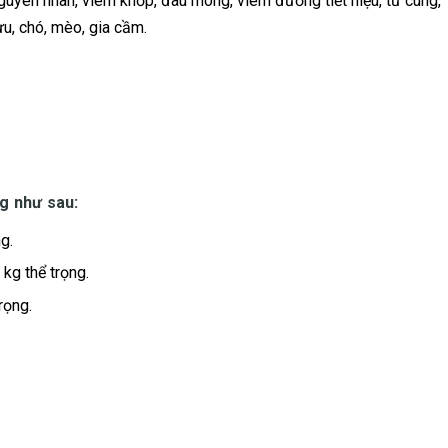
nguyên nhân, viêm khớp, đau móng, viêm đường tiết niệu, tử cung,
cừu, chó, mèo, gia cầm.
g như sau:
ng.
 kg thể trọng.
rọng.