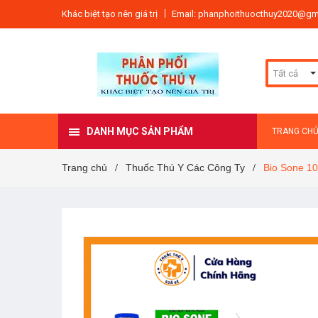
Khác biệt tạo nên giá trị
Email: phanphoithuocthuy2020@gm
Tất cả
DANH MỤC SẢN PHẨM
TRANG CH
Trang chủ
Thuốc Thú Y Các Công Ty
Bio Sone 1
/
/