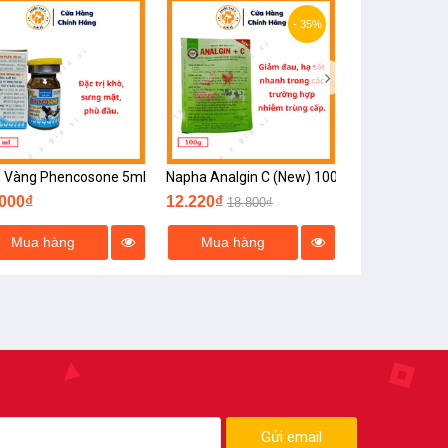
- 35%
 Vàng Phencosone 5ml
Napha Analgin C (New) 100g
.000₫
12.220₫
18.800₫
Mua hàng
Mua hàng
Gửi email