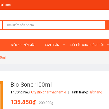
ail.com
Ủ
SIÊU KHUYẾN MÃI
SẢN PHẨM
ĐỐI TÁC CỦA CHÚNG TÔI
00ml
Bio Sone 100ml
Thương hiệu:
Cty Bio pharmachemie
|
Tình trạng:
Hết hàng
135.850₫
209.000₫