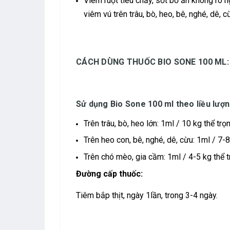
Viêm ruột tiêu chảy, sốt bỏ ăn không rõ 
viêm vú trên trâu, bò, heo, bê, nghé, dê, 
CÁCH DÙNG THUỐC BIO SONE 100 ML:
Sử dụng Bio Sone 100 ml theo liều lượn
Trên trâu, bò, heo lớn: 1ml / 10 kg thể trọ
Trên heo con, bê, nghé, dê, cừu: 1ml / 7-8
Trên chó mèo, gia cầm: 1ml / 4-5 kg thể t
Đường cấp thuốc:
Tiêm bắp thịt, ngày 1lần, trong 3-4 ngày.