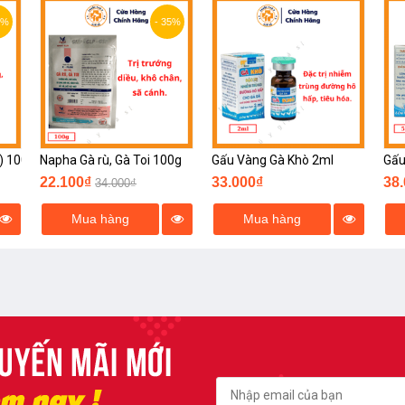
5%
- 35%
) 100g
Napha Gà rù, Gà Toi 100g
Gấu Vàng Gà Khò 2ml
Gấu
22.100₫
33.000₫
38
34.000₫
Mua hàng
Mua hàng