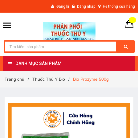
Đăng kí
Đăng nhập
Hệ thống cửa hàng
DANH MỤC SẢN PHẨM
Trang chủ
Thuốc Thú Y Bio
Bio Prozyme 500g
/
/