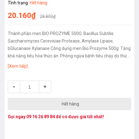
Tình trạng:
Hết hàng
20.160₫
28.800₫
Thành phần men BIO PROZYME 500G: Bacillus Subtilis
Saccharomyces Cerevisiae Protease, Amylase Lipase,
bGlucanase Xylanase Công dụng men Bio Prozyme 500g: Tăng
khả năng tiêu hóa thức ăn. Phòng ngừa bệnh tiêu chảy do thức
ăn khó tiêu. Bổ sung thêm các chất dinh dưỡng giúp heo, gia...
[Xem tiếp]
-
+
Hết hàng
Gọi ngay
09 16 26 89 84
để có được giá tốt nhất!