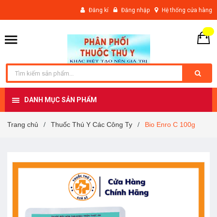
Đăng kí
Đăng nhập
Hệ thống cửa hàng
DANH MỤC SẢN PHẨM
Trang chủ
Thuốc Thú Y Các Công Ty
Bio Enro C 100g
/
/