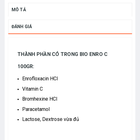
MÔ TẢ
ĐÁNH GIÁ
THÀNH PHẦN CÓ TRONG BIO ENRO C
100GR:
Enrofloxacin HCl
Vitamin C
Bromhexine HCl
Paracetamol
Lactose, Dextrose vừa đủ