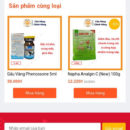
Sản phẩm cùng loại
- 35%
Gấu Vàng Phencosone 5ml
Napha Analgin C (New) 100g
38.000₫
12.220₫
18.800₫
Mua hàng
Mua hàng
Gửi email