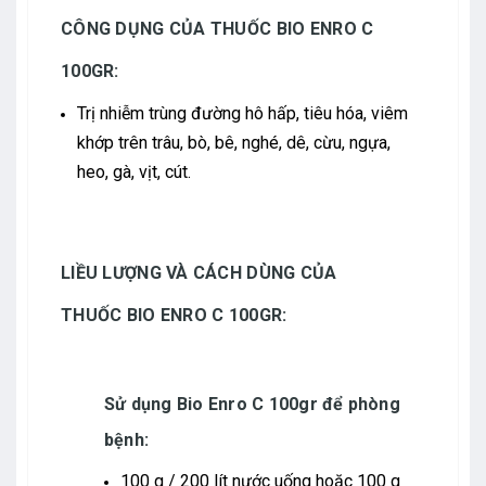
CÔNG DỤNG CỦA THUỐC BIO ENRO C
100GR:
Trị nhiễm trùng đường hô hấp, tiêu hóa, viêm
khớp trên trâu, bò, bê, nghé, dê, cừu, ngựa,
heo, gà, vịt, cút.
LIỀU LƯỢNG VÀ CÁCH DÙNG CỦA
THUỐC BIO ENRO C 100GR:
Sử dụng Bio Enro C 100gr để phòng
bệnh:
100 g / 200 lít nước uống hoặc 100 g