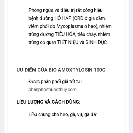
Phòng ngừa và điều trị rất công hiệu
bệnh đường HÔ HẤP (CRD ở gia cầm,
viêm phổi do Mycoplasma ở heo), nhiễm
trùng đường TIÊU HÓA, tiêu chảy, nhiễm
trùng cơ quan TIẾT NIỆU và SINH DỤC.
ƯU ĐIỂM CỦA BIO AMOXTYLOSIN 100G
Được phân phối giá tốt tại
phanphoithuocthuy.com
LIỀU
LƯỢNG
VÀ CÁCH DÙNG:
Liều chung cho heo, gà, vịt, gà đá: