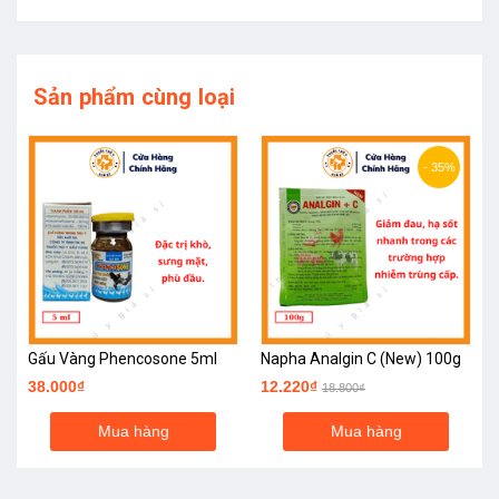
Sản phẩm cùng loại
- 35%
Gấu Vàng Phencosone 5ml
Napha Analgin C (New) 100g
38.000₫
12.220₫
18.800₫
Mua hàng
Mua hàng