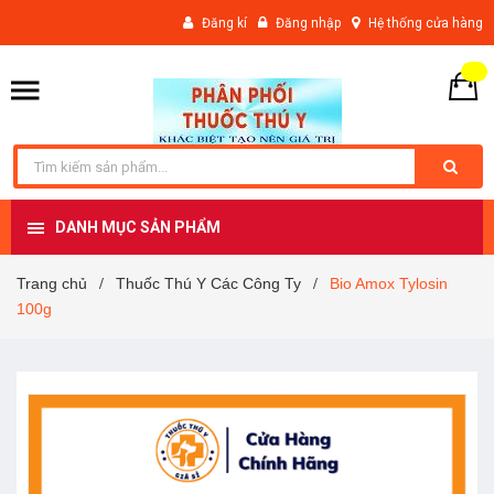
Đăng kí
Đăng nhập
Hệ thống cửa hàng
DANH MỤC SẢN PHẨM
Trang chủ
Thuốc Thú Y Các Công Ty
Bio Amox Tylosin
/
/
100g