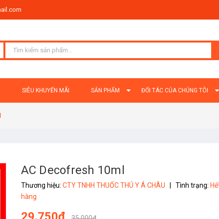
ail.com
Ủ
SIÊU KHUYẾN MÃI
SẢN PHẨM
ĐỐI TÁC CỦA CHÚNG TÔI
l
AC Decofresh 10ml
Thương hiệu:
CTY TNHH THUỐC THÚ Y Á CHÂU
|
Tình trạng:
Hế
hàng
29.750₫
35.000₫