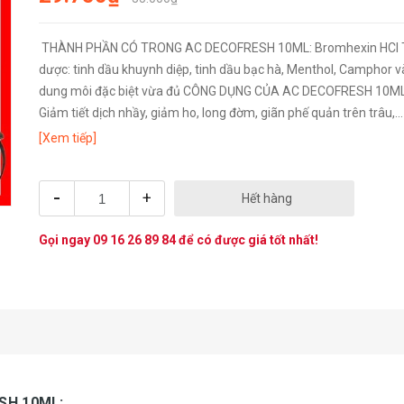
THÀNH PHẦN CÓ TRONG AC DECOFRESH 10ML: Bromhexin HCl Tá
dược: tinh dầu khuynh diệp, tinh dầu bạc hà, Menthol, Camphor v
dung môi đặc biệt vừa đủ CÔNG DỤNG CỦA AC DECOFRESH 10ML
Giảm tiết dịch nhầy, giảm ho, long đờm, giãn phế quản trên trâu,...
[Xem tiếp]
-
+
Hết hàng
Gọi ngay
09 16 26 89 84
để có được giá tốt nhất!
SH 10ML: