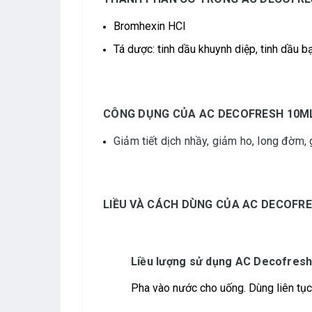
Bromhexin HCl
Tá dược: tinh dầu khuynh diệp, tinh dầu 
CÔNG DỤNG CỦA AC DECOFRESH 10M
Giảm tiết dịch nhầy, giảm ho, long đờm, g
LIỀU VÀ CÁCH DÙNG CỦA AC DECOFRE
Liều lượng sử dụng AC Decofresh
Pha vào nước cho uống. Dùng liên tục