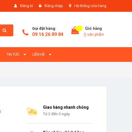
Đăng kí
Đăng nhập
Hệ thống cửa hàng
Gọi đặt hàng:
Giỏ hàng
09 16 26 89 84
(
) sản phẩm
TIN TỨC
LIÊN HỆ
Giao hàng nhanh chóng
t
Từ 2 đến 3 ngày