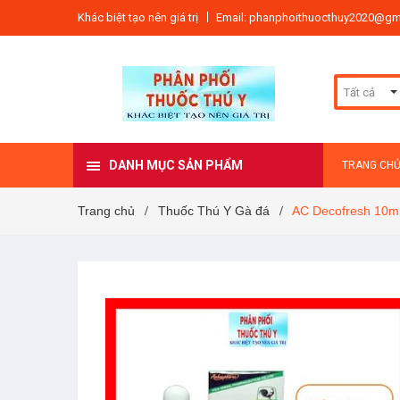
Khác biệt tạo nên giá trị
Email: phanphoithuocthuy2020@gm
Tất cả
DANH MỤC SẢN PHẨM
TRANG CH
Trang chủ
Thuốc Thú Y Gà đá
AC Decofresh 10m
/
/