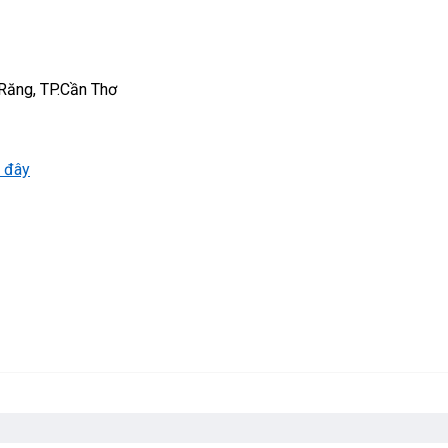
 Răng, TP.Cần Thơ
 đây